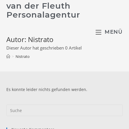
Zum
van der Fleuth
Inhalt
Personalagentur
springen
MENÜ
Autor:
Nistrato
Dieser Autor hat geschrieben 0 Artikel
>
Nistrato
Es konnte leider nichts gefunden werden.
Search
this
website